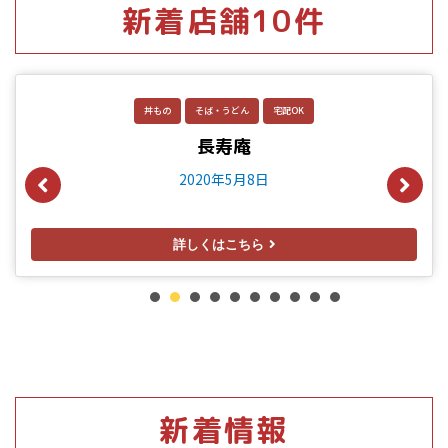
新着店舗10件
丼もの
そば・うどん
宅配OK
長寿庵
2020年5月8日
詳しくはこちら
1
2
3
4
5
6
7
8
新着情報