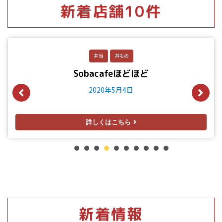
新着店舗10件
和食
一品料理
一部宅配OK
ネット掲載有
和食 桃里
2020年5月1日
詳しくはこちら
1
2
3
4
5
6
7
8
新着情報