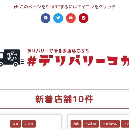
このページをSHAREするにはアイコンをクリック
新着店舗10件
弁当
丼もの
和食
一品料理
一部宅配OK
ネッ