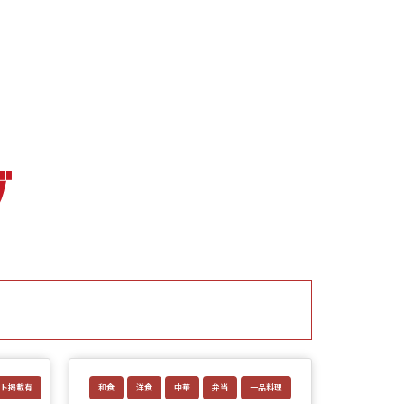
ト掲載有
和食
洋食
中華
弁当
一品料理